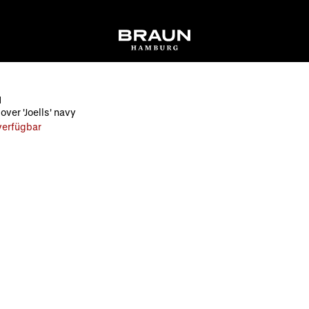
N
ver 'Joells' navy
 verfügbar