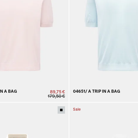
IN A BAG
04651/ A TRIP IN A BAG
89,75 €
179,50 €
Sale