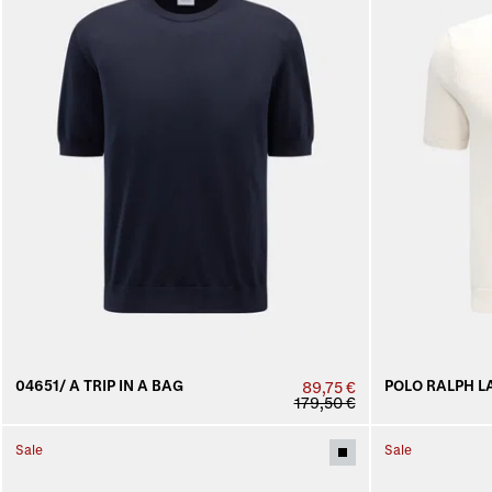
04651/ A TRIP IN A BAG
POLO RALPH L
89,75 €
179,50 €
Sale
Sale