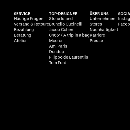
SERVICE
TOP-DESIGNER
ÜBER UNS
SOCIA
Häufige Fragen
Stone Island
Unternehmen
Insta
Versand & Retoure
Brunello Cucinelli
Stores
Faceb
Bezahlung
Jacob Cohen
Nachhaltigkeit
Beratung
04651/ A trip in a bag
Karriere
Atelier
Moorer
Presse
Ami Paris
Dondup
Filippo de Laurentiis
Tom Ford