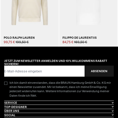
POLO RALPH LAUREN
FILIPPO DE LAURENTIIS
99,75 €
199,50 €
84,75 €
169,50 €
JETZT ZUM NEWSLETTER ANMELDEN UND 10% WILLKOMMENS RABATT
SICHERN!
E-Mail-Adresse
ABSENDEN
Ich bin damit einverstanden, dass die BRAUN Hamburg GmbH & Co. KG mir
einen Newsletter zusendet. Mir ist bekannt, dass ich meine Einwilligung
jederzeit widerrufen kann. Weitere Informationen zur Verwendung meiner
hier
Daten finde ich
.
SERVICE
TOP-DESIGNER
ÜBER UNS
SOCIAL