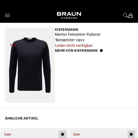
Direkt zum Inhalt
KIEFERMANN
Merino Feinstrick-Pullover
'Benjaminn' navy
Sale
Leider nicht verfügbar
MEHR VON KIEFERMANN
ÄHNLICHE ARTIKEL
Sale
Sale