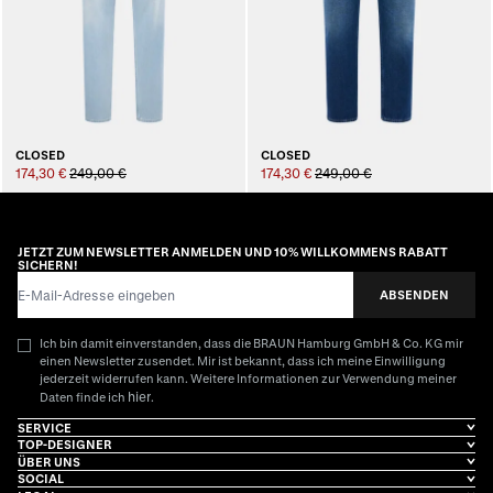
CLOSED
CLOSED
174,30 €
249,00 €
174,30 €
249,00 €
JETZT ZUM NEWSLETTER ANMELDEN UND 10% WILLKOMMENS RABATT
SICHERN!
E-Mail-Adresse
ABSENDEN
Ich bin damit einverstanden, dass die BRAUN Hamburg GmbH & Co. KG mir
einen Newsletter zusendet. Mir ist bekannt, dass ich meine Einwilligung
jederzeit widerrufen kann. Weitere Informationen zur Verwendung meiner
hier
Daten finde ich
.
SERVICE
TOP-DESIGNER
ÜBER UNS
SOCIAL