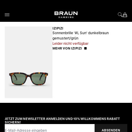
Direkt zum Inhalt
IZIPIZI
Sonnenbrille '#L Sun' dunkelbraun
gemustert/grün
Leider nicht verfügbar
MEHR VON IZIPIZI
JETZT ZUM NEWSLETTER ANMELDEN UND 10% WILLKOMMENS RABATT
SICHERN!
E-Mail-Adresse
ABSENDEN