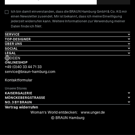
Ich bin damit einverstanden, dass die BRAUN Hamburg GmbH & Co. KG mir
einen Newsletter zusendet. Mir ist bekannt, dass ich meine Einwilligung
jederzeit widerrufen kann. Weitere Informationen zur Verwendung meiner
hier
Daten finde ich
.
SERVICE
TOP-DESIGNER
ÜBER UNS
SOCIAL
LEGAL
DE
|
EN
ONLINESHOP
+49 (0)40 33 44 71 33
service@braun-hamburg.com
Kontaktformular
Unsere Stores
KAISERGALERIE
MÖNCKEBERGSTRASSE
NO. 3 BY BRAUN
Vertrag widerrufen
Woman's World entdecken:
www.unger.de
© BRAUN Hamburg