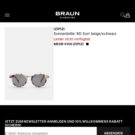
Direkt zum Inhalt
IZIPIZI
Sonnenbrille '#D Sun' beige/schwarz
Leider nicht verfügbar
MEHR VON IZIPIZI
JETZT ZUM NEWSLETTER ANMELDEN UND 10% WILLKOMMENS RABATT
SICHERN!
E-Mail-Adresse
ABSENDEN