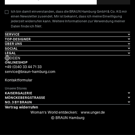
Ich bin damit einverstanden, dass die BRAUN Hamburg GmbH & Co. KG mir
einen Newsletter zusendet. Mir ist bekannt, dass ich meine Einwilligung
jederzeit widerrufen kann. Weitere Informationen zur Verwendung meiner
hier
Daten finde ich
.
SERVICE
TOP-DESIGNER
ÜBER UNS
SOCIAL
LEGAL
DE
|
EN
ONLINESHOP
+49 (0)40 33 44 71 33
service@braun-hamburg.com
Kontaktformular
Unsere Stores
KAISERGALERIE
MÖNCKEBERGSTRASSE
NO. 3 BY BRAUN
Vertrag widerrufen
Woman's World entdecken:
www.unger.de
© BRAUN Hamburg