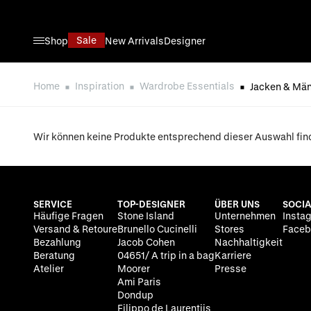
Direkt zum Inhalt
Sale
Shop
New Arrivals
Designer
Home
Inspiration
Wardrobe Essentials
Jacken & Män
Wir können keine Produkte entsprechend dieser Auswahl fin
SERVICE
TOP-DESIGNER
ÜBER UNS
SOCIA
Häufige Fragen
Stone Island
Unternehmen
Insta
Versand & Retoure
Brunello Cucinelli
Stores
Faceb
Bezahlung
Jacob Cohen
Nachhaltigkeit
Beratung
04651/ A trip in a bag
Karriere
Atelier
Moorer
Presse
Ami Paris
Dondup
Filippo de Laurentiis