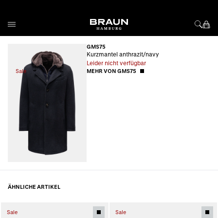
Direkt zum Inhalt
GMS75
Kurzmantel anthrazit/navy
Leider nicht verfügbar
Sale
MEHR VON GMS75
ÄHNLICHE ARTIKEL
Sale
Sale