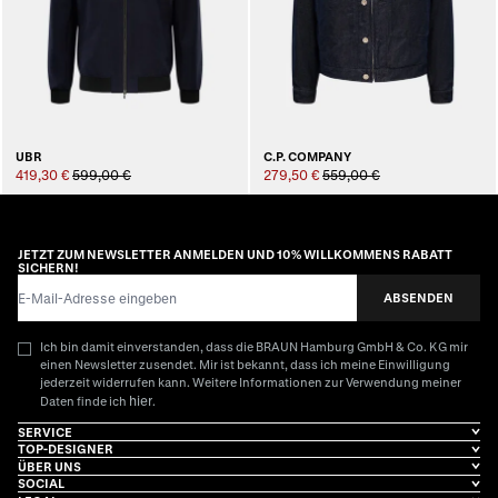
UBR
C.P. COMPANY
419,30 €
599,00 €
279,50 €
559,00 €
JETZT ZUM NEWSLETTER ANMELDEN UND 10% WILLKOMMENS RABATT
SICHERN!
E-Mail-Adresse
ABSENDEN
Ich bin damit einverstanden, dass die BRAUN Hamburg GmbH & Co. KG mir
einen Newsletter zusendet. Mir ist bekannt, dass ich meine Einwilligung
jederzeit widerrufen kann. Weitere Informationen zur Verwendung meiner
hier
Daten finde ich
.
SERVICE
TOP-DESIGNER
ÜBER UNS
SOCIAL