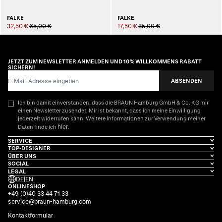
FALKE
FALKE
32,50 €
65,00 €
17,50 €
35,00 €
JETZT ZUM NEWSLETTER ANMELDEN UND 10% WILLKOMMENS RABATT
SICHERN!
E-Mail-Adresse
ABSENDEN
Ich bin damit einverstanden, dass die BRAUN Hamburg GmbH & Co. KG mir
einen Newsletter zusendet. Mir ist bekannt, dass ich meine Einwilligung
jederzeit widerrufen kann. Weitere Informationen zur Verwendung meiner
hier
Daten finde ich
.
SERVICE
TOP-DESIGNER
ÜBER UNS
SOCIAL
LEGAL
DE
|
EN
ONLINESHOP
+49 (0)40 33 44 71 33
service@braun-hamburg.com
Kontaktformular