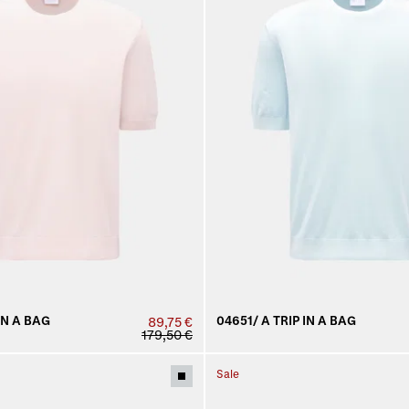
IN A BAG
04651/ A TRIP IN A BAG
89,75 €
179,50 €
Sale