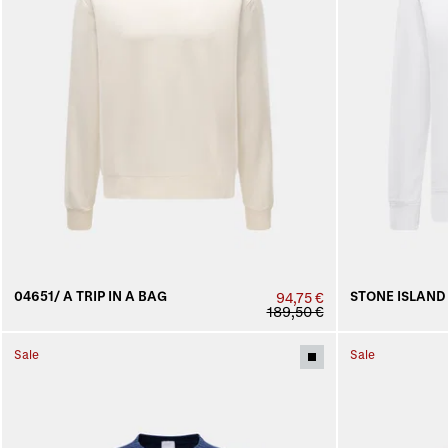
04651/ A TRIP IN A BAG
STONE ISLAND
94,75 €
189,50 €
Sale
Sale