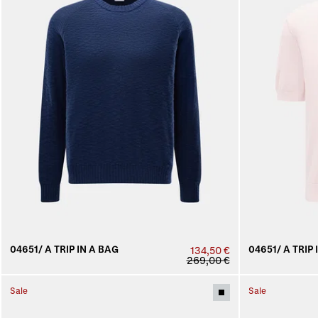
04651/ A TRIP IN A BAG
04651/ A TRIP 
134,50 €
269,00 €
Sale
Sale