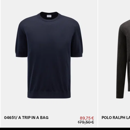
04651/ A TRIP IN A BAG
POLO RALPH L
89,75 €
179,50 €