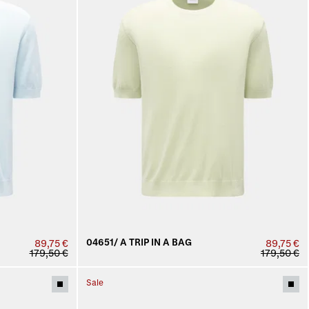
04651/ A TRIP IN A BAG
89,75 €
89,75 €
179,50 €
179,50 €
Sale