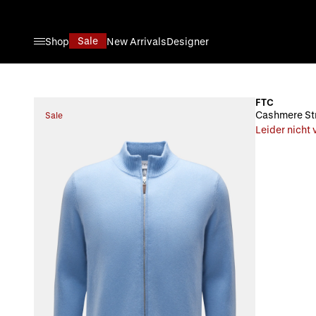
Direkt zum Inhalt
Sale
Shop
New Arrivals
Designer
FTC
Cashmere Str
Sale
Leider nicht