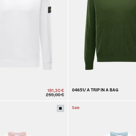
04651/ A TRIP IN A BAG
181,30 €
259,00 €
Sale