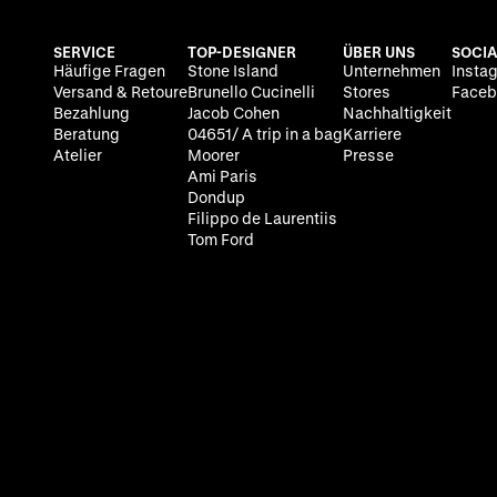
SERVICE
TOP-DESIGNER
ÜBER UNS
SOCIA
Häufige Fragen
Stone Island
Unternehmen
Insta
Versand & Retoure
Brunello Cucinelli
Stores
Faceb
Bezahlung
Jacob Cohen
Nachhaltigkeit
Beratung
04651/ A trip in a bag
Karriere
Atelier
Moorer
Presse
Ami Paris
Dondup
Filippo de Laurentiis
Tom Ford