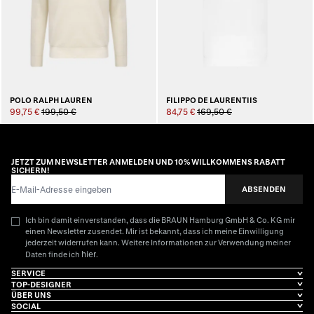
POLO RALPH LAUREN
FILIPPO DE LAURENTIIS
99,75 €
199,50 €
84,75 €
169,50 €
JETZT ZUM NEWSLETTER ANMELDEN UND 10% WILLKOMMENS RABATT
SICHERN!
E-Mail-Adresse
ABSENDEN
Ich bin damit einverstanden, dass die BRAUN Hamburg GmbH & Co. KG mir
einen Newsletter zusendet. Mir ist bekannt, dass ich meine Einwilligung
jederzeit widerrufen kann. Weitere Informationen zur Verwendung meiner
hier
Daten finde ich
.
SERVICE
TOP-DESIGNER
ÜBER UNS
SOCIAL