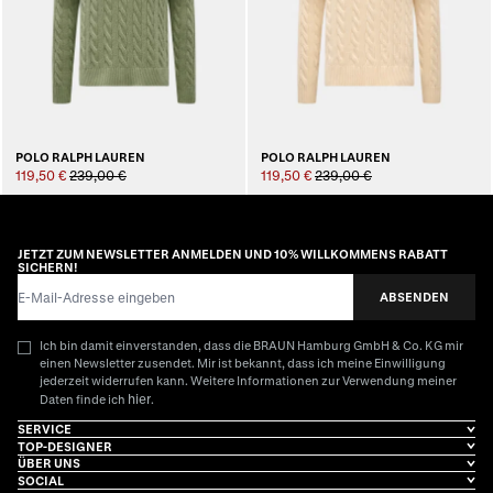
POLO RALPH LAUREN
POLO RALPH LAUREN
119,50 €
239,00 €
119,50 €
239,00 €
JETZT ZUM NEWSLETTER ANMELDEN UND 10% WILLKOMMENS RABATT
SICHERN!
E-Mail-Adresse
ABSENDEN
Ich bin damit einverstanden, dass die BRAUN Hamburg GmbH & Co. KG mir
einen Newsletter zusendet. Mir ist bekannt, dass ich meine Einwilligung
jederzeit widerrufen kann. Weitere Informationen zur Verwendung meiner
hier
Daten finde ich
.
SERVICE
TOP-DESIGNER
ÜBER UNS
SOCIAL