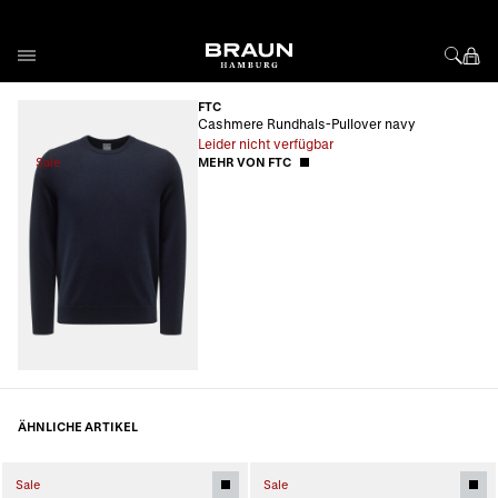
Direkt zum Inhalt
FTC
Cashmere Rundhals-Pullover navy
Leider nicht verfügbar
Sale
MEHR VON FTC
ÄHNLICHE ARTIKEL
Sale
Sale