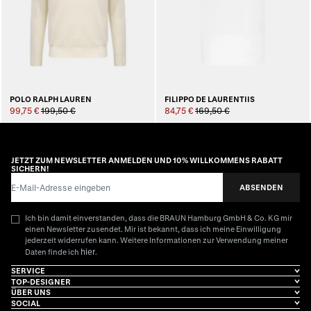
POLO RALPH LAUREN
FILIPPO DE LAURENTIIS
99,75 €
199,50 €
84,75 €
169,50 €
JETZT ZUM NEWSLETTER ANMELDEN UND 10% WILLKOMMENS RABATT
SICHERN!
E-Mail-Adresse
ABSENDEN
Ich bin damit einverstanden, dass die BRAUN Hamburg GmbH & Co. KG mir
einen Newsletter zusendet. Mir ist bekannt, dass ich meine Einwilligung
jederzeit widerrufen kann. Weitere Informationen zur Verwendung meiner
hier
Daten finde ich
.
SERVICE
TOP-DESIGNER
ÜBER UNS
SOCIAL