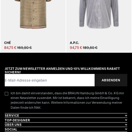
CHÉ
A.P.C.
84,75 €
169,50 €
94,75 €
189,50 €
JETZT ZUM NEWSLETTER ANMELDEN UND 10% WILLKOMMENS RABATT
SICHERN!
E-Mail-Adresse
ABSENDEN
Ich bin damit einverstanden, dass die BRAUN Hamburg GmbH & Co. KG mir
einen Newsletter zusendet. Mir ist bekannt, dass ich meine Einwilligung
jederzeit widerrufen kann. Weitere Informationen zur Verwendung meiner
hier
Daten finde ich
.
SERVICE
TOP-DESIGNER
ÜBER UNS
SOCIAL