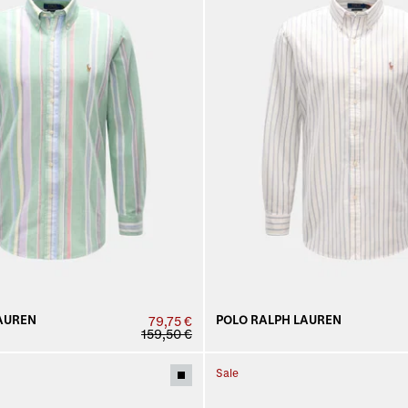
AUREN
POLO RALPH LAUREN
79,75 €
159,50 €
Sale