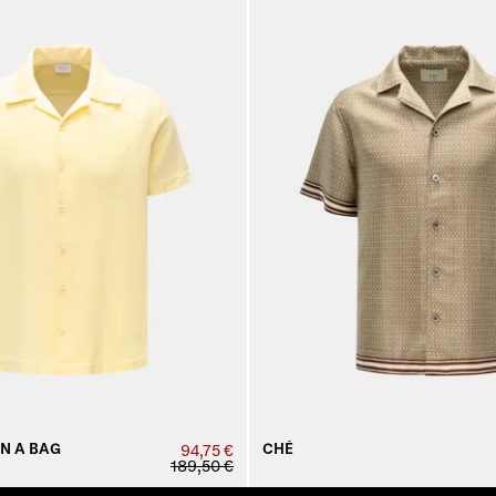
IN A BAG
CHÉ
94,75 €
189,50 €