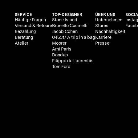
SERVICE
TOP-DESIGNER
ÜBER UNS
SOCIA
Häufige Fragen
Stone Island
Unternehmen
Insta
Versand & Retoure
Brunello Cucinelli
Stores
Faceb
Bezahlung
Jacob Cohen
Nachhaltigkeit
Beratung
04651/ A trip in a bag
Karriere
Atelier
Moorer
Presse
Ami Paris
Dondup
Filippo de Laurentiis
Tom Ford