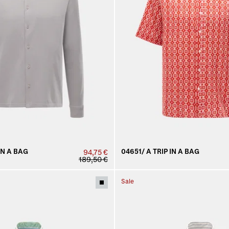
IN A BAG
04651/ A TRIP IN A BAG
94,75 €
189,50 €
Sale