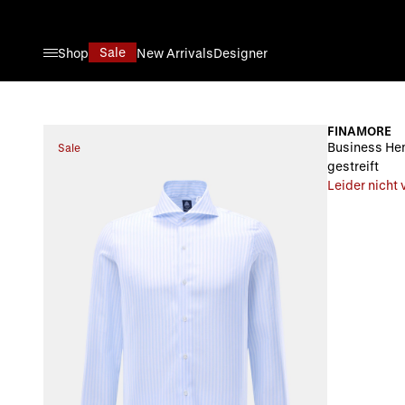
Direkt zum Inhalt
Sale
Shop
New Arrivals
Designer
FINAMORE
Business Hem
Sale
gestreift
Leider nicht