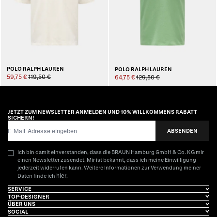
POLO RALPH LAUREN
POLO RALPH LAUREN
59,75 €
119,50 €
64,75 €
129,50 €
JETZT ZUM NEWSLETTER ANMELDEN UND 10% WILLKOMMENS RABATT
SICHERN!
E-Mail-Adresse
ABSENDEN
Ich bin damit einverstanden, dass die BRAUN Hamburg GmbH & Co. KG mir
einen Newsletter zusendet. Mir ist bekannt, dass ich meine Einwilligung
jederzeit widerrufen kann. Weitere Informationen zur Verwendung meiner
hier
Daten finde ich
.
SERVICE
TOP-DESIGNER
ÜBER UNS
SOCIAL