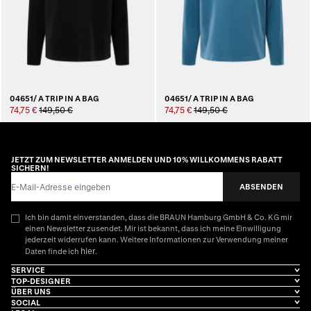
04651/ A TRIP IN A BAG
04651/ A TRIP IN A BAG
74,75 €
149,50 €
74,75 €
149,50 €
JETZT ZUM NEWSLETTER ANMELDEN UND 10% WILLKOMMENS RABATT
SICHERN!
E-Mail-Adresse
ABSENDEN
Ich bin damit einverstanden, dass die BRAUN Hamburg GmbH & Co. KG mir
einen Newsletter zusendet. Mir ist bekannt, dass ich meine Einwilligung
jederzeit widerrufen kann. Weitere Informationen zur Verwendung meiner
hier
Daten finde ich
.
SERVICE
TOP-DESIGNER
ÜBER UNS
SOCIAL