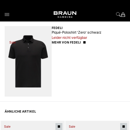
Direkt zum Inhalt
FEDELI
Piqué-Poloshirt 'Zero' schwarz
Leider nicht verfügbar
Sale
MEHR VON FEDELI
ÄHNLICHE ARTIKEL
Sale
Sale