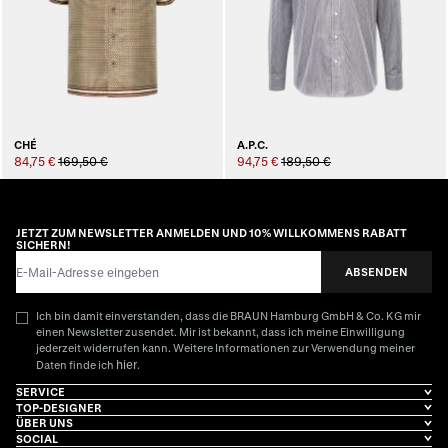
CHÉ
A.P.C.
84,75 €
169,50 €
94,75 €
189,50 €
JETZT ZUM NEWSLETTER ANMELDEN UND 10% WILLKOMMENS RABATT
SICHERN!
E-Mail-Adresse
ABSENDEN
Ich bin damit einverstanden, dass die BRAUN Hamburg GmbH & Co. KG mir
einen Newsletter zusendet. Mir ist bekannt, dass ich meine Einwilligung
jederzeit widerrufen kann. Weitere Informationen zur Verwendung meiner
hier
Daten finde ich
.
SERVICE
TOP-DESIGNER
ÜBER UNS
SOCIAL