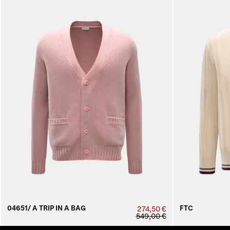
04651/ A TRIP IN A BAG
FTC
274,50 €
549,00 €