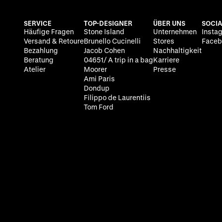
SERVICE
TOP-DESIGNER
ÜBER UNS
SOCIA
Häufige Fragen
Stone Island
Unternehmen
Insta
Versand & Retoure
Brunello Cucinelli
Stores
Faceb
Bezahlung
Jacob Cohen
Nachhaltigkeit
Beratung
04651/ A trip in a bag
Karriere
Atelier
Moorer
Presse
Ami Paris
Dondup
Filippo de Laurentiis
Tom Ford