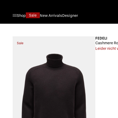
Direkt zum Inhalt
Sale
Shop
New Arrivals
Designer
FEDELI
Cashmere Rol
Sale
Leider nicht