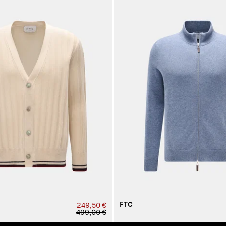
FTC
249,50 €
499,00 €