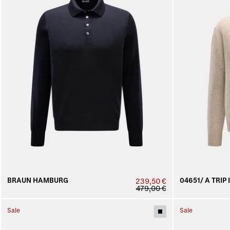
BRAUN HAMBURG
04651/ A TRIP 
239,50 €
479,00 €
Sale
Sale