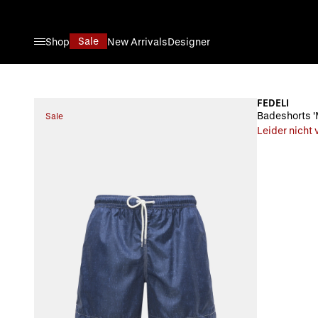
Direkt zum Inhalt
Sale
Shop
New Arrivals
Designer
FEDELI
Badeshorts '
Sale
Leider nicht