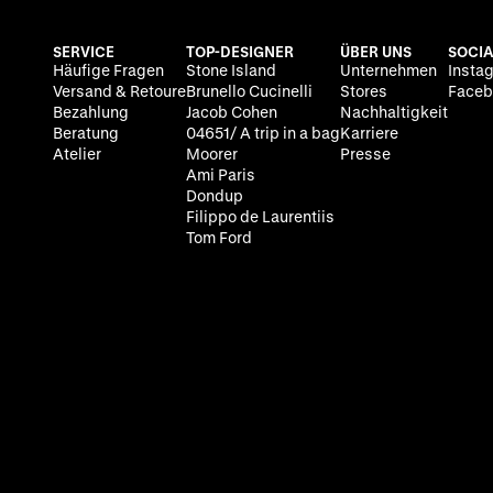
SERVICE
TOP-DESIGNER
ÜBER UNS
SOCIA
Häufige Fragen
Stone Island
Unternehmen
Insta
Versand & Retoure
Brunello Cucinelli
Stores
Faceb
Bezahlung
Jacob Cohen
Nachhaltigkeit
Beratung
04651/ A trip in a bag
Karriere
Atelier
Moorer
Presse
Ami Paris
Dondup
Filippo de Laurentiis
Tom Ford