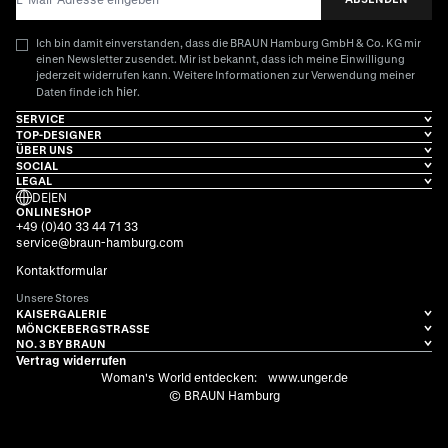
Ich bin damit einverstanden, dass die BRAUN Hamburg GmbH & Co. KG mir
einen Newsletter zusendet. Mir ist bekannt, dass ich meine Einwilligung
jederzeit widerrufen kann. Weitere Informationen zur Verwendung meiner
hier
Daten finde ich
.
SERVICE
TOP-DESIGNER
ÜBER UNS
SOCIAL
LEGAL
DE
|
EN
ONLINESHOP
+49 (0)40 33 44 71 33
service@braun-hamburg.com
Kontaktformular
Unsere Stores
KAISERGALERIE
MÖNCKEBERGSTRASSE
NO. 3 BY BRAUN
Vertrag widerrufen
Woman's World entdecken:
www.unger.de
© BRAUN Hamburg