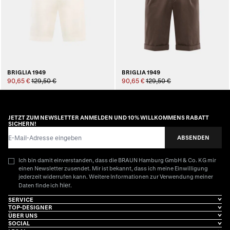
BRIGLIA 1949
BRIGLIA 1949
90,65 €
129,50 €
90,65 €
129,50 €
JETZT ZUM NEWSLETTER ANMELDEN UND 10% WILLKOMMENS RABATT
SICHERN!
E-Mail-Adresse
ABSENDEN
Ich bin damit einverstanden, dass die BRAUN Hamburg GmbH & Co. KG mir
einen Newsletter zusendet. Mir ist bekannt, dass ich meine Einwilligung
jederzeit widerrufen kann. Weitere Informationen zur Verwendung meiner
hier
Daten finde ich
.
SERVICE
TOP-DESIGNER
ÜBER UNS
SOCIAL