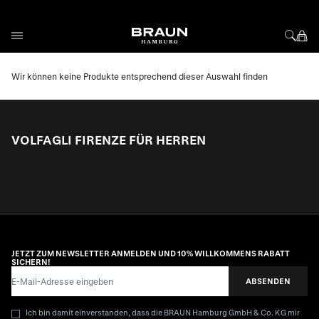
Direkt zum Inhalt
Wir können keine Produkte entsprechend dieser Auswahl finden
VOLFAGLI FIRENZE FÜR HERREN
JETZT ZUM NEWSLETTER ANMELDEN UND 10% WILLKOMMENS RABATT
SICHERN!
E-Mail-Adresse
ABSENDEN
Ich bin damit einverstanden, dass die BRAUN Hamburg GmbH & Co. KG mir