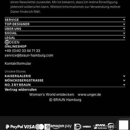
einen Newsletter zusendet. Mir ist bekannt, dass ich meine Einwilligung
jederzeit widerrufen kann. Weitere Informationen zur Verwendung meiner
hier
Daten finde ich
.
SERVICE
TOP-DESIGNER
ÜBER UNS
SOCIAL
LEGAL
DE
|
EN
ONLINESHOP
+49 (0)40 33 44 71 33
service@braun-hamburg.com
Kontaktformular
Unsere Stores
KAISERGALERIE
MÖNCKEBERGSTRASSE
NO. 3 BY BRAUN
Vertrag widerrufen
Woman's World entdecken:
www.unger.de
© BRAUN Hamburg
D