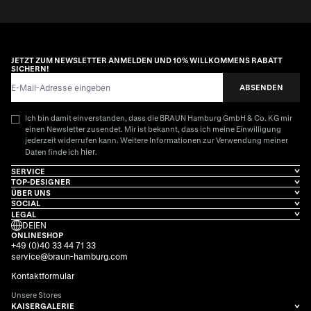
JETZT ZUM NEWSLETTER ANMELDEN UND 10% WILLKOMMENS RABATT
SICHERN!
E-Mail-Adresse
ABSENDEN
Ich bin damit einverstanden, dass die BRAUN Hamburg GmbH & Co. KG mir
einen Newsletter zusendet. Mir ist bekannt, dass ich meine Einwilligung
jederzeit widerrufen kann. Weitere Informationen zur Verwendung meiner
hier
Daten finde ich
.
SERVICE
TOP-DESIGNER
ÜBER UNS
SOCIAL
LEGAL
DE
|
EN
ONLINESHOP
+49 (0)40 33 44 71 33
service@braun-hamburg.com
Kontaktformular
Unsere Stores
KAISERGALERIE