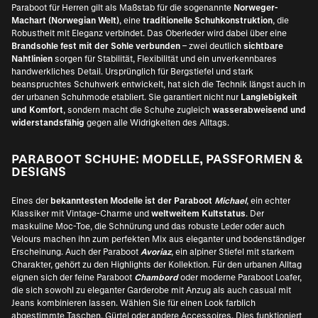
Paraboot für Herren gilt als Maßstab für die sogenannte
Norweger-
Machart (Norwegian Welt)
, eine
traditionelle Schuhkonstruktion
, die
Robustheit mit Eleganz verbindet. Das Oberleder wird dabei über eine
Brandsohle fest mit der Sohle verbunden
– zwei deutlich
sichtbare
Nahtlinien
sorgen für Stabilität, Flexibilität und ein unverkennbares
handwerkliches Detail. Ursprünglich für Bergstiefel und stark
beanspruchtes Schuhwerk entwickelt, hat sich die Technik längst auch in
der urbanen Schuhmode etabliert. Sie garantiert nicht nur
Langlebigkeit
und Komfort
, sondern macht die Schuhe zugleich
wasserabweisend und
widerstandsfähig
gegen alle Widrigkeiten des Alltags.
PARABOOT SCHUHE: MODELLE, PASSFORMEN &
DESIGNS
Eines der
bekanntesten Modelle ist der Paraboot
Michael
, ein echter
Klassiker mit Vintage-Charme und
weltweitem Kultstatus
. Der
maskuline Moc-Toe, die Schnürung und das robuste Leder oder auch
Velours machen ihn zum perfekten Mix aus eleganter und bodenständiger
Erscheinung. Auch der Paraboot
Avoriaz
, ein alpiner Stiefel mit starkem
Charakter, gehört zu den Highlights der Kollektion. Für den urbanen Alltag
eignen sich der feine Paraboot
Chambord
oder moderne Paraboot Loafer,
die sich sowohl zu eleganter Garderobe mit Anzug als auch casual mit
Jeans kombinieren lassen. Wählen Sie für einen Look farblich
abgestimmte Taschen, Gürtel oder andere Accessoires. Dies funktioniert