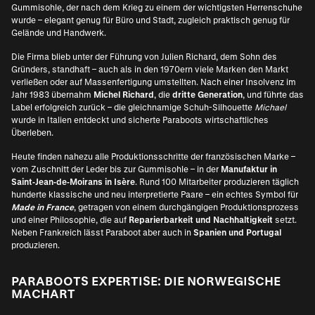
Gummisohle, der nach dem Krieg zu einem der wichtigsten Herrenschuhe
wurde – elegant genug für Büro und Stadt, zugleich praktisch genug für
Gelände und Handwerk.
Die Firma blieb unter der Führung von Julien Richard, dem Sohn des
Gründers, standhaft – auch als in den 1970ern viele Marken den Markt
verließen oder auf Massenfertigung umstellten. Nach einer Insolvenz im
Jahr 1983 übernahm
Michel Richard
, die
dritte Generation
, und führte das
Label erfolgreich zurück – die gleichnamige Schuh-Silhouette
Michael
wurde in Italien entdeckt und sicherte Paraboots wirtschaftliches
Überleben.
Heute finden nahezu alle Produktionsschritte der französischen Marke –
vom Zuschnitt der Leder bis zur Gummisohle – in der
Manufaktur in
Saint
‑
Jean
‑
de
‑
Moirans in Isère
. Rund 100 Mitarbeiter produzieren täglich
hunderte klassische und neu interpretierte Paare – ein echtes Symbol für
Made in France
, getragen von einem durchgängigen Produktionsprozess
und einer Philosophie, die auf
Reparierbarkeit und Nachhaltigkeit
setzt.
Neben Frankreich lässt Paraboot aber auch in
Spanien und Portugal
produzieren.
PARABOOTS EXPERTISE: DIE NORWEGISCHE
MACHART