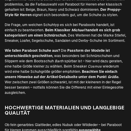
problemlos, da die Farbauswahl von Paraboot für Herren eher klassisch
gehalten ist: Beige, Braun, Navy und Schwarz dominieren.
Der Preppy-
Style für Herren
eignet sich besonders gut, um die Schuhe zu stylen.
Die Frage, um welchen Schuhtyp es sich bei Paraboots handelt, ist
einfach zu beantworten.
Beim Klassiker
Michael
handelt es sich grob
kategorisiert um einen Schnürschuh.
Des Weiteren hat die Marke Stiefel,
Sneaker, Loafer, Segelschuhe, Sandalen und Derby-Schuhe im Sortiment.
Wie fallen Paraboot Schuhe aus?
Die
Passform der Modelle ist
unterschiedlich geschnitten
, was besonders bei Schnürschuhen und
Slippern wie dem Bootsschuh
Barth
spürbar ist – hier wird dazu geraten,
eine halbe Größe kleiner zu wählen. Beim Sneaker
Cosmos
wiederum
wird eine halbe Schuhgröße größer empfohlen.
Beachten Sie einfach
unsere Hinweise auf der Artikel-Detailseite unter dem Punkt
Größe
.
Wer zwischen zwei Größen schwankt, ist mit der kleineren in der Regel
besser beraten – notfalls können Sie die Differenz mit einer Einlegesohle
ausgleichen.
HOCHWERTIGE MATERIALIEN UND LANGLEBIGE
QUALITÄT
Ob fein genarbtes Glattleder, edles Nubuk oder Wildleder – bei Paraboot
für Herren kommen ausschließlich sorgfältig
ausgewählte