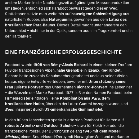
andere Marken in der Nachkriegszeit auf günstigere Massenproduktion
umstiegen, entschied sich Paraboot bewusst gegen diesen Weg.
Stattdessen setzte man weiterhin auf
hauseigene Sohlenfertigung
aus
natürlichem Rubber, also
Naturgummi
, gewonnen aus dem
Latex des
brasilianischen Para-Baums
. Dieses Detail macht unter anderem den
Unterschied – nicht nur in der Optik, sondern auch im Tragekomfort und in
der Haltbarkeit.
EINE FRANZÖSISCHE ERFOLGSGESCHICHTE
Paraboot wurde
1908 von Rémy-Alexis
Richard
in einem kleinen Dorf am
Fuß der französischen Alpen,
nahe Grenoble in Izeaux, gegründet
.
Richard hatte zuvor als Schuhmacher gearbeitet und aus seiner Vision
heraus eigene Entwürfe vertrieben, bevor er mit
Unterstützung seiner
Frau Juliette Pontvert
das Unternehmen
Richard
‑
Pontvert
ins Leben rief
– die Wurzeln der Marke Paraboot. 1927 ließ er den Namen Paraboot beim
Firmenregister eintragen – eine
Kombination aus
Para
, dem
brasilianischen Hafen
, über den der Latex‑Gummi bezogen wurde, und
Boot
, inspiriert durch US-amerikanische Gummistiefel
.
In den frühen Jahrzehnten spezialisierte sich Paraboot für Herren auf
robuste Arbeits- und Outdoor
‑
Schuhe
– etwa für Elektriker oder die
französische Polizei. Der Durchbruch gelang
1945 mit dem Modell
Michael
, einem Snub-Nosed-Derby mit Norwegian-Welt und markanter