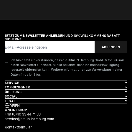
JETZT ZUM NEWSLETTER ANMELDEN UND 10% WILLKOMMENS RABATT
SICHERN!
E-Mail-Adresse
ABSENDEN
Ich bin damit einverstanden, dass die BRAUN Hamburg GmbH & Co. KG mir
einen Newsletter zusendet. Mir ist bekannt, dass ich meine Einwilligung
jederzeit widerrufen kann. Weitere Informationen zur Verwendung meiner
hier
Daten finde ich
.
SERVICE
TOP-DESIGNER
ÜBER UNS
SOCIAL
LEGAL
DE
|
EN
ONLINESHOP
+49 (0)40 33 44 71 33
service@braun-hamburg.com
Kontaktformular