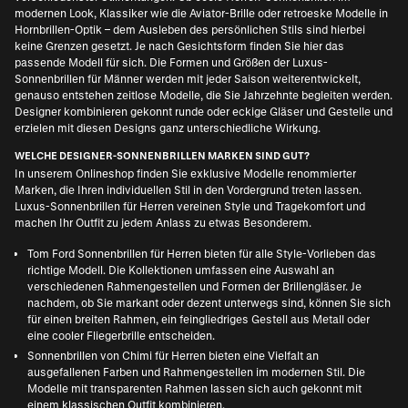
modernen Look, Klassiker wie die Aviator-Brille oder retroeske Modelle in
Hornbrillen-Optik – dem Ausleben des persönlichen Stils sind hierbei
keine Grenzen gesetzt. Je nach Gesichtsform finden Sie hier das
passende Modell für sich. Die Formen und Größen der Luxus-
Sonnenbrillen für Männer werden mit jeder Saison weiterentwickelt,
genauso entstehen zeitlose Modelle, die Sie Jahrzehnte begleiten werden.
Designer kombinieren gekonnt runde oder eckige Gläser und Gestelle und
erzielen mit diesen Designs ganz unterschiedliche Wirkung.
WELCHE DESIGNER-SONNENBRILLEN MARKEN SIND GUT?
In unserem Onlineshop finden Sie exklusive Modelle renommierter
Marken, die Ihren individuellen Stil in den Vordergrund treten lassen.
Luxus-Sonnenbrillen für Herren vereinen Style und Tragekomfort und
machen Ihr Outfit zu jedem Anlass zu etwas Besonderem.
Tom Ford Sonnenbrillen für Herren
bieten für alle Style-Vorlieben das
richtige Modell. Die Kollektionen umfassen eine Auswahl an
verschiedenen Rahmengestellen und Formen der Brillengläser. Je
nachdem, ob Sie markant oder dezent unterwegs sind, können Sie sich
für einen breiten Rahmen, ein feingliedriges Gestell aus Metall oder
eine cooler Fliegerbrille entscheiden.
Sonnenbrillen von
Chimi für Herren
bieten eine Vielfalt an
ausgefallenen Farben und Rahmengestellen im modernen Stil. Die
Modelle mit transparenten Rahmen lassen sich auch gekonnt mit
einem klassischen Outfit kombinieren.