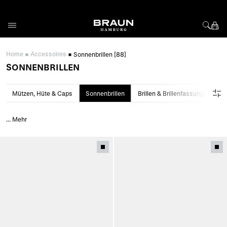
Direkt zum Inhalt
Home
Accessoires
Sonnenbrillen
[88]
SONNENBRILLEN
Mützen, Hüte & Caps
Sonnenbrillen
Brillen & Brillenfassungen
...
Mehr