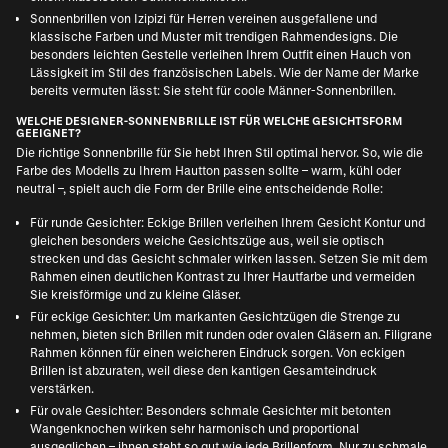
Sonnenbrillen von
Izipizi für Herren
vereinen ausgefallene und
klassische Farben und Muster mit trendigen Rahmendesigns. Die
besonders leichten Gestelle verleihen Ihrem Outfit einen Hauch von
Lässigkeit im Stil des französischen Labels. Wie der Name der Marke
bereits vermuten lässt: Sie steht für coole Männer-Sonnenbrillen.
WELCHE DESIGNER-SONNENBRILLE IST FÜR WELCHE GESICHTSFORM
GEEIGNET?
Die richtige Sonnenbrille für Sie hebt Ihren Stil optimal hervor. So, wie die
Farbe des Modells zu Ihrem Hautton passen sollte – warm, kühl oder
neutral –, spielt auch die Form der Brille eine entscheidende Rolle:
Für runde Gesichter: Eckige Brillen verleihen Ihrem Gesicht Kontur und
gleichen besonders weiche Gesichtszüge aus, weil sie optisch
strecken und das Gesicht schmaler wirken lassen. Setzen Sie mit dem
Rahmen einen deutlichen Kontrast zu Ihrer Hautfarbe und vermeiden
Sie kreisförmige und zu kleine Gläser.
Für eckige Gesichter: Um markanten Gesichtzügen die Strenge zu
nehmen, bieten sich Brillen mit runden oder ovalen Gläsern an. Filigrane
Rahmen können für einen weicheren Eindruck sorgen. Von eckigen
Brillen ist abzuraten, weil diese den kantigen Gesamteindruck
verstärken.
Für ovale Gesichter: Besonders schmale Gesichter mit betonten
Wangenknochen wirken sehr harmonisch und proportional
ausgeglichen – ihnen steht so gut wie jede Brillenform. Nur zu schmale