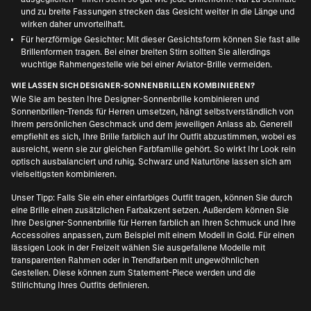
und zu breite Fassungen strecken das Gesicht weiter in die Länge und
wirken daher unvorteilhaft.
Für herzförmige Gesichter: Mit dieser Gesichtsform können Sie fast alle
Brillenformen tragen. Bei einer breiten Stirn sollten Sie allerdings
wuchtige Rahmengestelle wie bei einer Aviator-Brille vermeiden.
WIE LASSEN SICH DESIGNER-SONNENBRILLEN KOMBINIEREN?
Wie Sie am besten Ihre Designer-Sonnenbrille kombinieren und
Sonnenbrillen-Trends für Herren
umsetzen, hängt selbstverständlich von
Ihrem persönlichen Geschmack und dem jeweiligen Anlass ab. Generell
empfiehlt es sich, Ihre Brille farblich auf Ihr Outfit abzustimmen, wobei es
ausreicht, wenn sie zur gleichen Farbfamilie gehört. So wirkt Ihr Look rein
optisch ausbalanciert und ruhig. Schwarz und Naturtöne lassen sich am
vielseitigsten kombinieren.
Unser Tipp: Falls Sie ein eher einfarbiges Outfit tragen, können Sie durch
eine Brille einen zusätzlichen Farbakzent setzen. Außerdem können Sie
Ihre Designer-Sonnenbrille für Herren farblich an Ihren Schmuck und Ihre
Accessoires anpassen, zum Beispiel mit einem Modell in Gold. Für einen
lässigen Look in der Freizeit wählen Sie ausgefallene Modelle mit
transparenten Rahmen oder in Trendfarben mit ungewöhnlichen
Gestellen. Diese können zum Statement-Piece werden und die
Stilrichtung Ihres Outfits definieren.