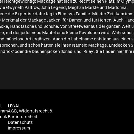
ber leichtgewichtig: Mackage hat sich zu Recht seinen Platz im Oly
wie Gwyneth Paltrow, John Legend, Meghan Markle und Madonna.
 - die Expertise dafür lag in Elfassys Familie. Mit der Zeit kam imm
 Merkmal der Mackage Jacken, für Damen und für Herren. Auch Handt
 Jacke, Handtasche und Schuhe. Von Streetwear aus der ganzen Welt u
e, mit der jeder neue Mantel eine kleine Revolution wird. Wahrschei
nd mühelose Art ergänzen. Auch der Labelname entstand aus einer s
zusprechen, und schon hatten sie ihren Namen: Mackage. Entdecken 
ck' oder die Daunenjacken 'Jonas' und 'Riley'. Sie finden hier Ihre n
L
LEGAL
gram
AGB, Widerrufsrecht &
ook
Barrierefreiheit
Datenschutz
Impressum