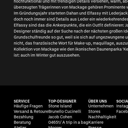
hochfunktional und mit trendigen Details versehen, warm, a
überzeugten Trägerinnen von Mackage gehören Prominente 
Im Gründungsjahr starteten Dahan und Elfassy mit Lederjacken
doch noch immer sind Details aus Leder ein wiederkehrendes
Elfassy sind das die Ankerpunkte, die ein Outfit definieren:
Designer ständig auf der Suche nach der nächsten großen Ide
Grundschulfreunde so gut, weil sie sich auf ungezwungene u
nicht, das französische Wort für Make-up, maquillage, aus
Kollektion von Mackage wie den ikonischen Daunenparka 'Kendri
ist: auch im Winter gut auszusehen.
SERVICE
TOP-DESIGNER
ÜBER UNS
SOCIA
Häufige Fragen
Stone Island
Unternehmen
Insta
Versand & Retoure
Brunello Cucinelli
Stores
Faceb
Bezahlung
Jacob Cohen
Nachhaltigkeit
Beratung
04651/ A trip in a bag
Karriere
Atelier
Moorer
Presse