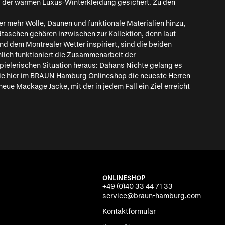
mp der warmen Luxus-Winterkleidung gesichert. Zu den
er mehr Wolle, Daunen und funktionale Materialien hinzu,
aschen gehören inzwischen zur Kollektion, denn laut
nd dem Montrealer Wetter inspiriert, sind die beiden
nlich funktioniert die Zusammenarbeit der
pielerischen Situation heraus: Dahans Nichte gelang es
Sie hier im BRAUN Hamburg Onlineshop die neueste Herren
eue Mackage Jacke, mit der in jedem Fall ein Ziel erreicht
ONLINESHOP
+49 (0)40 33 44 71 33
service@braun-hamburg.com
Kontaktformular