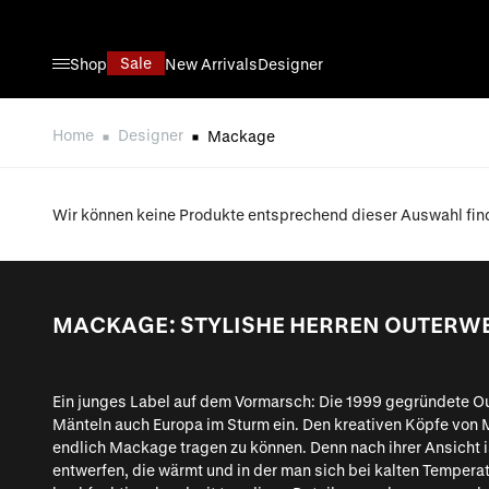
Direkt zum Inhalt
Sale
Shop
New Arrivals
Designer
Home
Designer
Mackage
Wir können keine Produkte entsprechend dieser Auswahl fin
MACKAGE: STYLISHE HERREN OUTERW
Ein junges Label auf dem Vormarsch: Die 1999 gegründete Ou
Mänteln auch Europa im Sturm ein. Den kreativen Köpfe von M
endlich Mackage tragen zu können. Denn nach ihrer Ansicht ist
entwerfen, die wärmt und in der man sich bei kalten Tempera