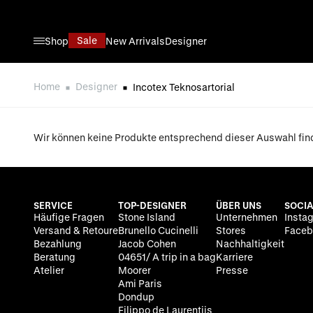
Direkt zum Inhalt
Sale
Shop
New Arrivals
Designer
Home
Designer
Incotex Teknosartorial
Wir können keine Produkte entsprechend dieser Auswahl fin
SERVICE
TOP-DESIGNER
ÜBER UNS
SOCIA
Häufige Fragen
Stone Island
Unternehmen
Insta
Versand & Retoure
Brunello Cucinelli
Stores
Faceb
Bezahlung
Jacob Cohen
Nachhaltigkeit
Beratung
04651/ A trip in a bag
Karriere
Atelier
Moorer
Presse
Ami Paris
Dondup
Filippo de Laurentiis