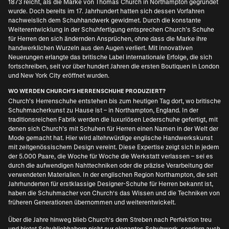
1873 reicht, als die Marke von Thomas Church in Northampton gegründet
wurde. Doch bereits im 17. Jahrhundert hatten sich dessen Vorfahren
nachweislich dem Schuhhandwerk gewidmet. Durch die konstante
Weiterentwicklung in der Schuhfertigung entsprechen Church’s Schuhe
für Herren den sich ändernden Ansprüchen, ohne dass die Marke ihre
handwerklichen Wurzeln aus den Augen verliert. Mit innovativen
Neuerungen erlangte das britische Label internationale Erfolge, die sich
fortschreiben, seit vor über hundert Jahren die ersten Boutiquen in London
und New York City eröffnet wurden.
WO WERDEN CHURCH'S HERRENSCHUHE PRODUZIERT?
Church’s Herrenschuhe entstehen bis zum heutigen Tag dort, wo britische
Schuhmacherkunst zu Hause ist – in Northampton, England. In der
traditionsreichen Fabrik werden die luxuriösen Lederschuhe gefertigt, mit
denen sich Church’s mit Schuhen für Herren einen Namen in der Welt der
Mode gemacht hat. Hier wird altehrwürdige englische Handwerkskunst
mit zeitgenössischem Design vereint. Diese Expertise zeigt sich in jedem
der 5.000 Paare, die Woche für Woche die Werkstatt verlassen – sei es
durch die aufwendigen Nahttechniken oder die präzise Verarbeitung der
verwendeten Materialien. In der englischen Region Northampton, die seit
Jahrhunderten für erstklassige
Designer-Schuhe für Herren
bekannt ist,
haben die Schuhmacher von Church's das Wissen und die Techniken von
früheren Generationen übernommen und weiterentwickelt.
Über die Jahre hinweg blieb Church's dem Streben nach Perfektion treu
und bietet Schuhliebhabern nicht nur elegantes Schuhwerk, sondern auch