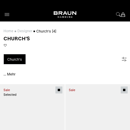
Direkt zum Inhalt
Home
Designer
Church's
[4]
CHURCH'S
Church's
...
Mehr
Sale
Sale
Selected