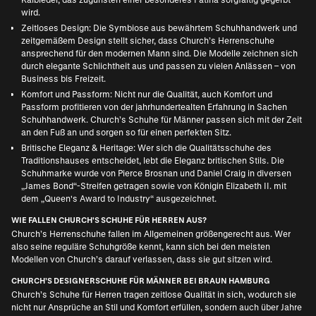
wird.
Zeitloses Design: Die Symbiose aus bewährtem Schuhhandwerk und
zeitgemäßem Design stellt sicher, dass Church’s Herrenschuhe
ansprechend für den modernen Mann sind. Die Modelle zeichnen sich
durch elegante Schlichtheit aus und passen zu vielen Anlässen – von
Business bis Freizeit.
Komfort und Passform: Nicht nur die Qualität, auch Komfort und
Passform profitieren von der jahrhundertealten Erfahrung in Sachen
Schuhhandwerk. Church’s Schuhe für Männer passen sich mit der Zeit
an den Fuß an und sorgen so für einen perfekten Sitz.
Britische Eleganz & Heritage: Wer sich die Qualitätsschuhe des
Traditionshauses entscheidet, lebt die Eleganz britischen Stils. Die
Schuhmarke wurde von Pierce Brosnan und Daniel Craig in diversen
„James Bond“-Streifen getragen sowie von Königin Elizabeth II. mit
dem „Queen's Award to Industry“ ausgezeichnet.
WIE FALLEN CHURCH'S SCHUHE FÜR HERREN AUS?
Church’s Herrenschuhe fallen im Allgemeinen größengerecht aus. Wer
also seine reguläre Schuhgröße kennt, kann sich bei den meisten
Modellen von Church’s darauf verlassen, dass sie gut sitzen wird.
CHURCH’S DESIGNERSCHUHE FÜR MÄNNER BEI BRAUN HAMBURG
Church’s Schuhe für Herren tragen zeitlose Qualität in sich, wodurch sie
nicht nur Ansprüche an Stil und Komfort erfüllen, sondern auch über Jahre