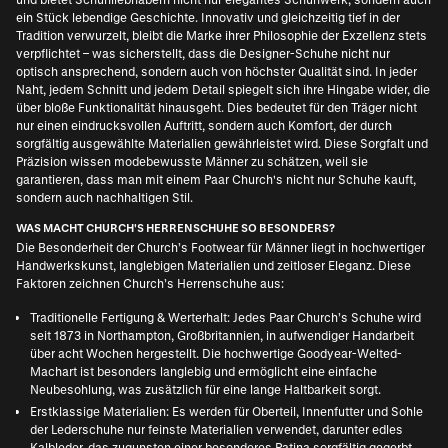
ein Stück lebendige Geschichte. Innovativ und gleichzeitig tief in der
Tradition verwurzelt, bleibt die Marke ihrer Philosophie der Exzellenz stets
verpflichtet – was sicherstellt, dass die Designer-Schuhe nicht nur
optisch ansprechend, sondern auch von höchster Qualität sind. In jeder
Naht, jedem Schnitt und jedem Detail spiegelt sich ihre Hingabe wider, die
über bloße Funktionalität hinausgeht. Dies bedeutet für den Träger nicht
nur einen eindrucksvollen Auftritt, sondern auch Komfort, der durch
sorgfältig ausgewählte Materialien gewährleistet wird. Diese Sorgfalt und
Präzision wissen modebewusste Männer zu schätzen, weil sie
garantieren, dass man mit einem Paar Church's nicht nur Schuhe kauft,
sondern auch nachhaltigen Stil.
WAS MACHT CHURCH'S HERRENSCHUHE SO BESONDERS?
Die Besonderheit der Church’s Footwear für Männer liegt in hochwertiger
Handwerkskunst, langlebigen Materialien und zeitloser Eleganz. Diese
Faktoren zeichnen Church’s Herrenschuhe aus:
Traditionelle Fertigung & Werterhalt: Jedes Paar Church’s Schuhe wird
seit 1873 in Northampton, Großbritannien, in aufwendiger Handarbeit
über acht Wochen hergestellt. Die hochwertige Goodyear-Welted-
Machart ist besonders langlebig und ermöglicht eine einfache
Neubesohlung, was zusätzlich für eine lange Haltbarkeit sorgt.
Erstklassige Materialien: Es werden für Oberteil, Innenfutter und Sohle
der Lederschuhe nur feinste Materialien verwendet, darunter edles
Kalbleder, das zugunsten einer besonderes Patina sorgfältig gegerbt