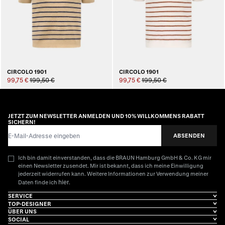
CIRCOLO 1901
CIRCOLO 1901
99,75 €
199,50 €
99,75 €
199,50 €
JETZT ZUM NEWSLETTER ANMELDEN UND 10% WILLKOMMENS RABATT
SICHERN!
E-Mail-Adresse
ABSENDEN
Ich bin damit einverstanden, dass die BRAUN Hamburg GmbH & Co. KG mir
einen Newsletter zusendet. Mir ist bekannt, dass ich meine Einwilligung
jederzeit widerrufen kann. Weitere Informationen zur Verwendung meiner
hier
Daten finde ich
.
SERVICE
TOP-DESIGNER
ÜBER UNS
SOCIAL