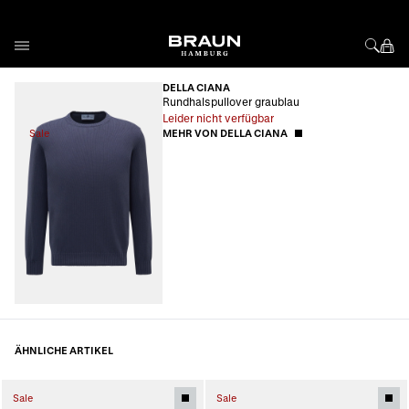
Direkt zum Inhalt
DELLA CIANA
Rundhalspullover graublau
Leider nicht verfügbar
Sale
MEHR VON DELLA CIANA
ÄHNLICHE ARTIKEL
Sale
Sale