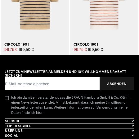
CIRCOLO 1901
CIRCOLO 1901
99,75 €
199,50 €
99,75 €
199,50 €
JETZT ZUM NEWSLETTER ANMELDEN UND 10% WILLKOMMENS RABATT
SICHERN!
E-Mail-Adresse
ABSENDEN
Ich bin damit einverstanden, dass die BRAUN Hamburg GmbH & Co. KG mir
einen Newsletter zusendet. Mir ist bekannt, dass ich meine Einwilligung
jederzeit widerrufen kann. Weitere Informationen zur Verwendung meiner
hier
Daten finde ich
.
SERVICE
TOP-DESIGNER
ÜBER UNS
SOCIAL