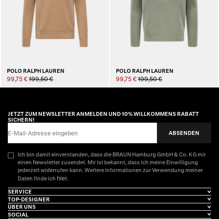
POLO RALPH LAUREN
POLO RALPH LAUREN
99,75 €
199,50 €
99,75 €
199,50 €
JETZT ZUM NEWSLETTER ANMELDEN UND 10% WILLKOMMENS RABATT
SICHERN!
E-Mail-Adresse
ABSENDEN
Ich bin damit einverstanden, dass die BRAUN Hamburg GmbH & Co. KG mir
einen Newsletter zusendet. Mir ist bekannt, dass ich meine Einwilligung
jederzeit widerrufen kann. Weitere Informationen zur Verwendung meiner
hier
Daten finde ich
.
SERVICE
TOP-DESIGNER
ÜBER UNS
SOCIAL