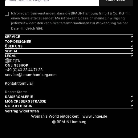
Ich bin damit einverstanden, dass die BRAUN Hamburg GmbH & Co. KG mir
einen Newsletter zusendet. Mir ist bekannt, dass ich meine Einwilligung
jederzeit widerrufen kann. Weitere Informationen zur Verwendung meiner
hier
Daten finde ich
.
SERVICE
TOP-DESIGNER
ÜBER UNS
SOCIAL
LEGAL
DE
|
EN
ONLINESHOP
+49 (0)40 33 44 71 33
service@braun-hamburg.com
Kontaktformular
Unsere Stores
KAISERGALERIE
MÖNCKEBERGSTRASSE
NO. 3 BY BRAUN
Vertrag widerrufen
Woman's World entdecken:
www.unger.de
© BRAUN Hamburg