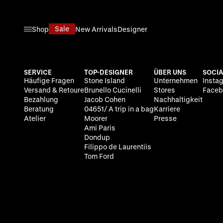
Direkt zum Inhalt
Sale
Shop
New Arrivals
Designer
SERVICE
TOP-DESIGNER
ÜBER UNS
SOCIA
Häufige Fragen
Stone Island
Unternehmen
Insta
Versand & Retoure
Brunello Cucinelli
Stores
Faceb
Bezahlung
Jacob Cohen
Nachhaltigkeit
Beratung
04651/ A trip in a bag
Karriere
Atelier
Moorer
Presse
Ami Paris
Dondup
Filippo de Laurentiis
Tom Ford