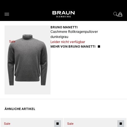
Direkt zum Inhalt
BRUNO MANETTI
Cashmere Rollkragenpullover
dunkelgrau
Sale
Leider nicht verfügbar
MEHR VON BRUNO MANETTI
ÄHNLICHE ARTIKEL
Sale
Sale