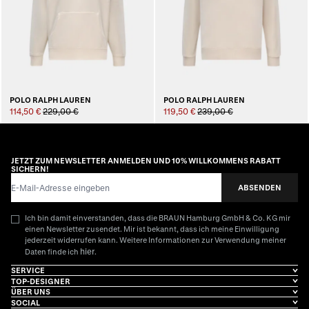
POLO RALPH LAUREN
POLO RALPH LAUREN
114,50 €
229,00 €
119,50 €
239,00 €
JETZT ZUM NEWSLETTER ANMELDEN UND 10% WILLKOMMENS RABATT
SICHERN!
E-Mail-Adresse
ABSENDEN
Ich bin damit einverstanden, dass die BRAUN Hamburg GmbH & Co. KG mir
einen Newsletter zusendet. Mir ist bekannt, dass ich meine Einwilligung
jederzeit widerrufen kann. Weitere Informationen zur Verwendung meiner
hier
Daten finde ich
.
SERVICE
TOP-DESIGNER
ÜBER UNS
SOCIAL