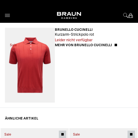
Direkt zum Inhalt
BRUNELLO CUCINELLI
Kurzarm-Strickpolo rot
Leider nicht verfügbar
Sale
MEHR VON BRUNELLO CUCINELLI
ÄHNLICHE ARTIKEL
Sale
Sale