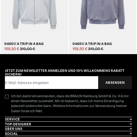
04651/ A TRIP IN A BAG
04651/ A TRIP IN A BAG
159,50 €
319,00 €
159,50 €
319,00 €
JETZT ZUM NEWSLETTER ANMELDEN UND 10% WILLKOMMENS RABATT
SICHERN!
E-Mail-Adresse
ABSENDEN
Ich bin damit einverstanden, dass die BRAUN Hamburg GmbH & Co. KG mir
einen Newsletter zusendet. Mir ist bekannt, dass ich meine Einwilligung
jederzeit widerrufen kann. Weitere Informationen zur Verwendung meiner
hier
Daten finde ich
.
SERVICE
TOP-DESIGNER
ÜBER UNS
SOCIAL