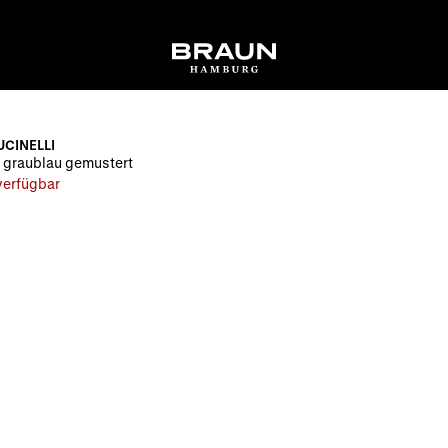
UCINELLI
 graublau gemustert
 verfügbar