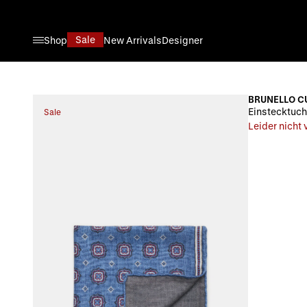
Direkt zum Inhalt
Sale
Shop
New Arrivals
Designer
BRUNELLO C
Einstecktuch
Sale
Leider nicht