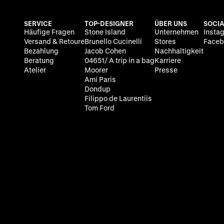
SERVICE
TOP-DESIGNER
ÜBER UNS
SOCIA
Häufige Fragen
Stone Island
Unternehmen
Insta
Versand & Retoure
Brunello Cucinelli
Stores
Faceb
Bezahlung
Jacob Cohen
Nachhaltigkeit
Beratung
04651/ A trip in a bag
Karriere
Atelier
Moorer
Presse
Ami Paris
Dondup
Filippo de Laurentiis
Tom Ford