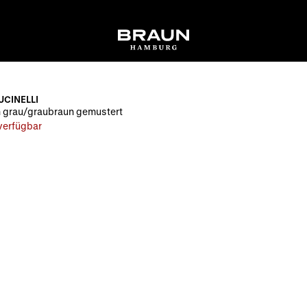
UCINELLI
h grau/graubraun gemustert
 verfügbar