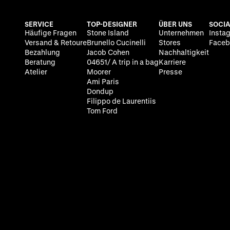
SERVICE
TOP-DESIGNER
ÜBER UNS
SOCIA
Häufige Fragen
Stone Island
Unternehmen
Insta
Versand & Retoure
Brunello Cucinelli
Stores
Faceb
Bezahlung
Jacob Cohen
Nachhaltigkeit
Beratung
04651/ A trip in a bag
Karriere
Atelier
Moorer
Presse
Ami Paris
Dondup
Filippo de Laurentiis
Tom Ford