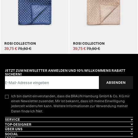
ROSI COLLECTION
ROSI COLLECTION
39,75 €
79,50 €
39,75 €
79,50 €
JETZT ZUM NEWSLETTER ANMELDEN UND 10% WILLKOMMENS RABATT
SICHERN!
E-Mail-Adresse
ABSENDEN
Ich bin damit einverstanden, dass die BRAUN Hamburg GmbH & Co. KG mir
einen Newsletter zusendet. Mir ist bekannt, dass ich meine Einwilligung
jederzeit widerrufen kann. Weitere Informationen zur Verwendung meiner
hier
Daten finde ich
.
SERVICE
TOP-DESIGNER
ÜBER UNS
SOCIAL