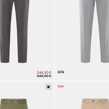
GTA
244,30 €
349,00 €
Sale