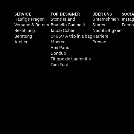
SERVICE
TOP-DESIGNER
ÜBER UNS
SOCIA
Häufige Fragen
Stone Island
Unternehmen
Insta
Versand & Retoure
Brunello Cucinelli
Stores
Faceb
Bezahlung
Jacob Cohen
Nachhaltigkeit
Beratung
04651/ A trip in a bag
Karriere
Atelier
Moorer
Presse
Ami Paris
Dondup
Filippo de Laurentiis
Tom Ford