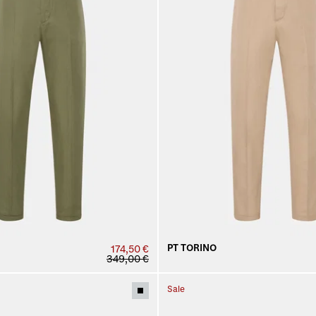
PT TORINO
174,50 €
349,00 €
Sale