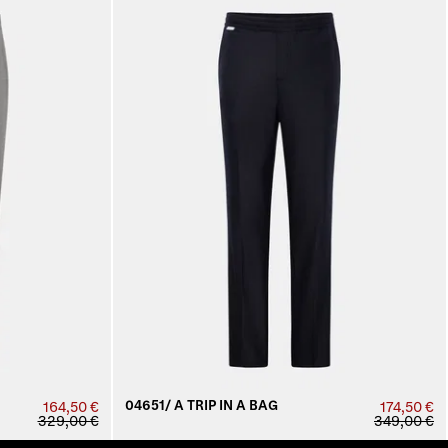
04651/ A TRIP IN A BAG
164,50 €
174,50 €
329,00 €
349,00 €