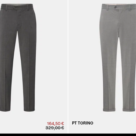
PT TORINO
164,50 €
329,00 €