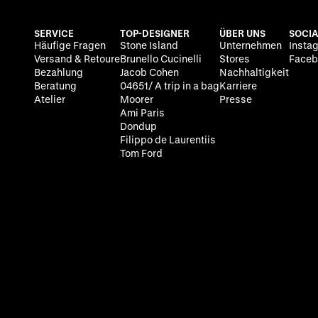
SERVICE
TOP-DESIGNER
ÜBER UNS
SOCIA
Häufige Fragen
Stone Island
Unternehmen
Insta
Versand & Retoure
Brunello Cucinelli
Stores
Faceb
Bezahlung
Jacob Cohen
Nachhaltigkeit
Beratung
04651/ A trip in a bag
Karriere
Atelier
Moorer
Presse
Ami Paris
Dondup
Filippo de Laurentiis
Tom Ford