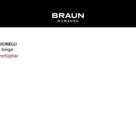
UCINELLI
 beige
 verfügbar