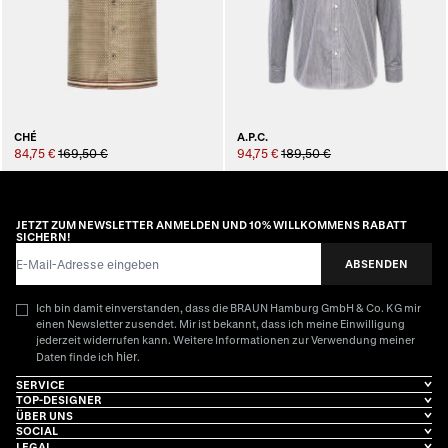
CHÉ
A.P.C.
84,75 €
169,50 €
94,75 €
189,50 €
JETZT ZUM NEWSLETTER ANMELDEN UND 10% WILLKOMMENS RABATT
SICHERN!
E-Mail-Adresse
ABSENDEN
Ich bin damit einverstanden, dass die BRAUN Hamburg GmbH & Co. KG mir
einen Newsletter zusendet. Mir ist bekannt, dass ich meine Einwilligung
jederzeit widerrufen kann. Weitere Informationen zur Verwendung meiner
hier
Daten finde ich
.
SERVICE
TOP-DESIGNER
ÜBER UNS
SOCIAL
LEGAL