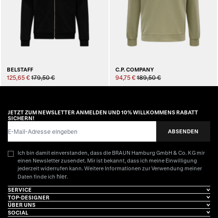
BELSTAFF
C.P. COMPANY
125,65 €
179,50 €
94,75 €
189,50 €
JETZT ZUM NEWSLETTER ANMELDEN UND 10% WILLKOMMENS RABATT
SICHERN!
E-Mail-Adresse
ABSENDEN
Ich bin damit einverstanden, dass die BRAUN Hamburg GmbH & Co. KG mir
einen Newsletter zusendet. Mir ist bekannt, dass ich meine Einwilligung
jederzeit widerrufen kann. Weitere Informationen zur Verwendung meiner
hier
Daten finde ich
.
SERVICE
TOP-DESIGNER
ÜBER UNS
SOCIAL