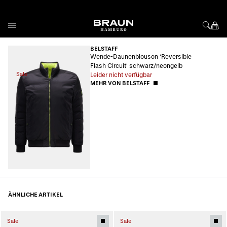
Direkt zum Inhalt
BELSTAFF
Wende-Daunenblouson 'Reversible
Flash Circuit' schwarz/neongelb
Sale
Leider nicht verfügbar
MEHR VON BELSTAFF
ÄHNLICHE ARTIKEL
Sale
Sale