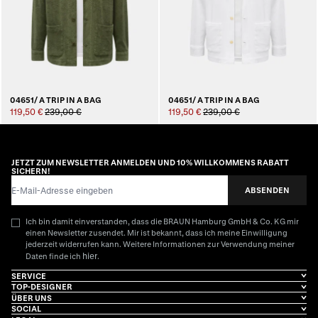
04651/ A TRIP IN A BAG
04651/ A TRIP IN A BAG
119,50 €
239,00 €
119,50 €
239,00 €
JETZT ZUM NEWSLETTER ANMELDEN UND 10% WILLKOMMENS RABATT
SICHERN!
E-Mail-Adresse
ABSENDEN
Ich bin damit einverstanden, dass die BRAUN Hamburg GmbH & Co. KG mir
einen Newsletter zusendet. Mir ist bekannt, dass ich meine Einwilligung
jederzeit widerrufen kann. Weitere Informationen zur Verwendung meiner
hier
Daten finde ich
.
SERVICE
TOP-DESIGNER
ÜBER UNS
SOCIAL