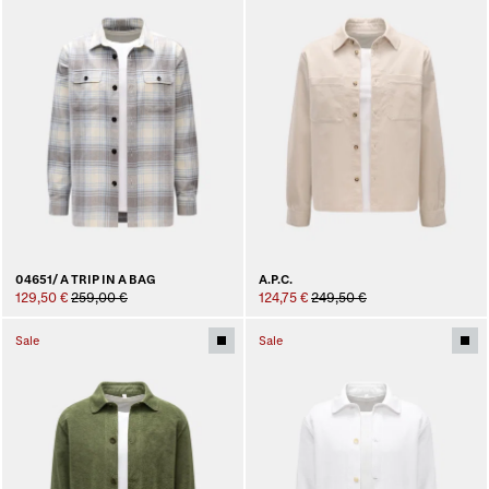
04651/ A TRIP IN A BAG
A.P.C.
129,50 €
259,00 €
124,75 €
249,50 €
Sale
Sale