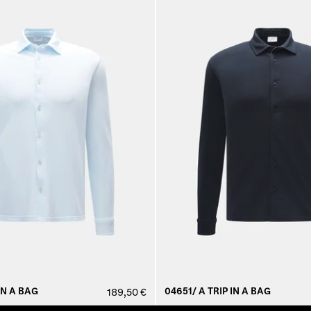
IN A BAG
04651/ A TRIP IN A BAG
189,50 €