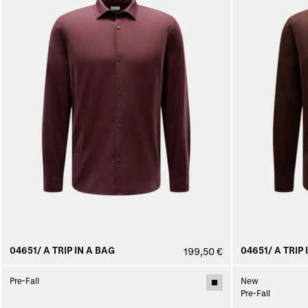
04651/ A TRIP IN A BAG
04651/ A TRIP 
199,50 €
Pre-Fall
New
Pre-Fall