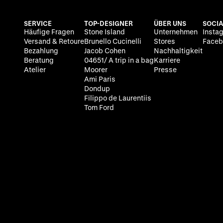
SERVICE
TOP-DESIGNER
ÜBER UNS
SOCIA
Häufige Fragen
Stone Island
Unternehmen
Insta
Versand & Retoure
Brunello Cucinelli
Stores
Faceb
Bezahlung
Jacob Cohen
Nachhaltigkeit
Beratung
04651/ A trip in a bag
Karriere
Atelier
Moorer
Presse
Ami Paris
Dondup
Filippo de Laurentiis
Tom Ford