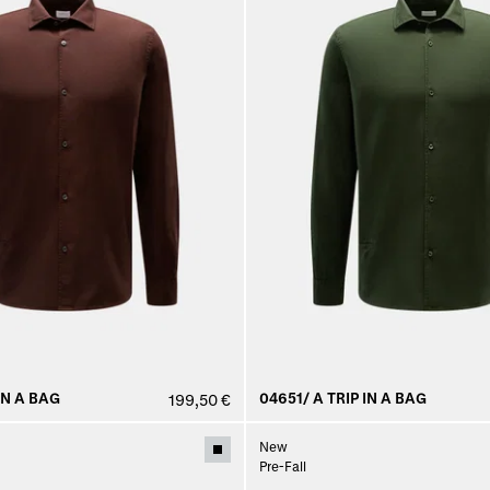
IN A BAG
04651/ A TRIP IN A BAG
199,50 €
New
Pre-Fall