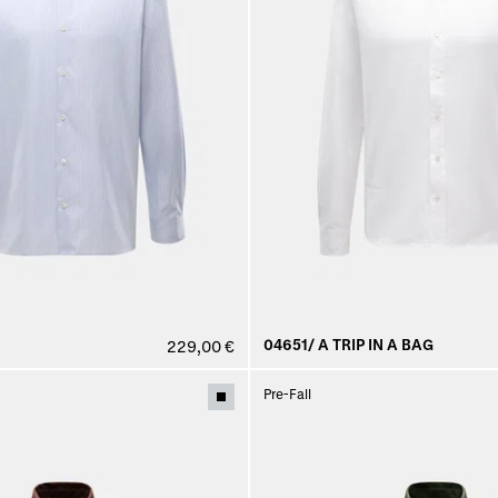
04651/ A TRIP IN A BAG
229,00 €
Pre-Fall