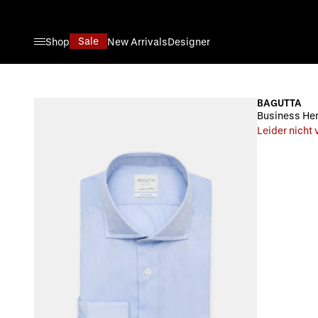
Direkt zum Inhalt
Sale
Shop
New Arrivals
Designer
BAGUTTA
Business Hem
Leider nicht