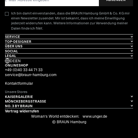
Ich bin damit einverstanden, dass die BRAUN Hamburg GmbH & Co. KG mir
einen Newsletter zusendet. Mir ist bekannt, dass ich meine Einwilligung
jederzeit widerrufen kann. Weitere Informationen zur Verwendung meiner
hier
Daten finde ich
.
SERVICE
TOP-DESIGNER
ÜBER UNS
SOCIAL
LEGAL
DE
|
EN
ONLINESHOP
+49 (0)40 33 44 71 33
service@braun-hamburg.com
Kontaktformular
Unsere Stores
KAISERGALERIE
MÖNCKEBERGSTRASSE
NO. 3 BY BRAUN
Vertrag widerrufen
Woman's World entdecken:
www.unger.de
© BRAUN Hamburg