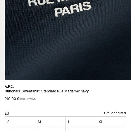
A.P.C.
Rundhals-Sweatshirt 'Standard Rue Madame' navy
219,00 €
inkl. MwSt.
Größenberater
EU
S
M
L
XL