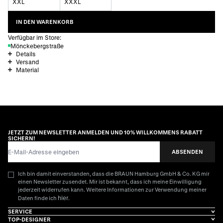
XXL
XXXL
IN DEN WARENKORB
Verfügbar im Store:
Mönckebergstraße
Details
Versand
Material
JETZT ZUM NEWSLETTER ANMELDEN UND 10% WILLKOMMENS RABATT
SICHERN!
E-Mail-Adresse
ABSENDEN
Ich bin damit einverstanden, dass die BRAUN Hamburg GmbH & Co. KG mir
einen Newsletter zusendet. Mir ist bekannt, dass ich meine Einwilligung
jederzeit widerrufen kann. Weitere Informationen zur Verwendung meiner
hier
Daten finde ich
.
SERVICE
TOP-DESIGNER