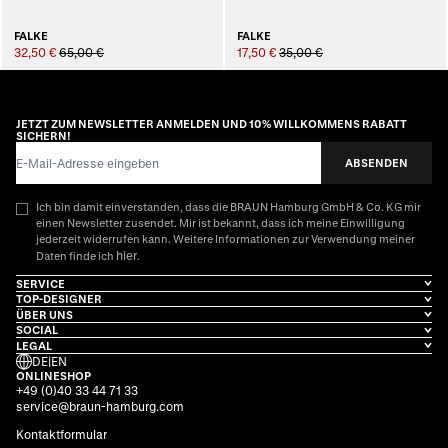
FALKE
FALKE
32,50 €
65,00 €
17,50 €
35,00 €
JETZT ZUM NEWSLETTER ANMELDEN UND 10% WILLKOMMENS RABATT
SICHERN!
E-Mail-Adresse
ABSENDEN
Ich bin damit einverstanden, dass die BRAUN Hamburg GmbH & Co. KG mir
einen Newsletter zusendet. Mir ist bekannt, dass ich meine Einwilligung
jederzeit widerrufen kann. Weitere Informationen zur Verwendung meiner
hier
Daten finde ich
.
SERVICE
TOP-DESIGNER
ÜBER UNS
SOCIAL
LEGAL
DE
|
EN
ONLINESHOP
+49 (0)40 33 44 71 33
service@braun-hamburg.com
Kontaktformular