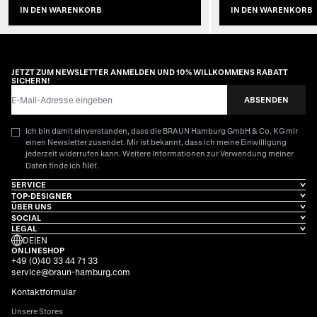
IN DEN WARENKORB
IN DEN WARENKORB
JETZT ZUM NEWSLETTER ANMELDEN UND 10% WILLKOMMENS RABATT
SICHERN!
E-Mail-Adresse
ABSENDEN
Ich bin damit einverstanden, dass die BRAUN Hamburg GmbH & Co. KG mir
einen Newsletter zusendet. Mir ist bekannt, dass ich meine Einwilligung
jederzeit widerrufen kann. Weitere Informationen zur Verwendung meiner
hier
Daten finde ich
.
SERVICE
TOP-DESIGNER
ÜBER UNS
SOCIAL
LEGAL
DE
|
EN
ONLINESHOP
+49 (0)40 33 44 71 33
service@braun-hamburg.com
Kontaktformular
Unsere Stores