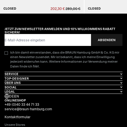
CLOSED
202,30 €
289,00 €
CLOSED
AUSVERKAUFT
AUSVE
JETZT ZUM NEWSLETTER ANMELDEN UND 10% WILLKOMMENS RABATT
SICHERN!
E-Mail-Adresse
ABSENDEN
Ich bin damit einverstanden, dass die BRAUN Hamburg GmbH & Co. KG mir
einen Newsletter zusendet. Mir ist bekannt, dass ich meine Einwilligung
jederzeit widerrufen kann. Weitere Informationen zur Verwendung meiner
hier
Daten finde ich
.
SERVICE
TOP-DESIGNER
ÜBER UNS
SOCIAL
LEGAL
DE
|
EN
ONLINESHOP
+49 (0)40 33 44 71 33
service@braun-hamburg.com
Kontaktformular
Unsere Stores