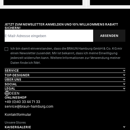
JETZT ZUM NEWSLETTER ANMELDEN UND 10% WILLKOMMENS RABATT
SICHERN!
E-Mail-Adresse
ABSENDEN
Ich bin damit einverstanden, dass die BRAUN Hamburg GmbH & Co. KG mir
einen Newsletter zusendet. Mir ist bekannt, dass ich meine Einwilligung
jederzeit widerrufen kann. Weitere Informationen zur Verwendung meiner
hier
Daten finde ich
.
SERVICE
TOP-DESIGNER
ÜBER UNS
SOCIAL
LEGAL
DE
|
EN
ONLINESHOP
+49 (0)40 33 44 71 33
service@braun-hamburg.com
Kontaktformular
Unsere Stores
KAISERGALERIE